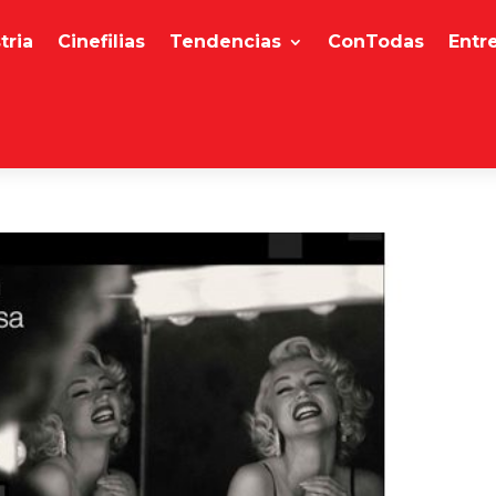
tria
Cinefilias
Tendencias
ConTodas
Entr