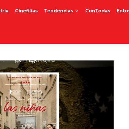
tria
Cinefilias
Tendencias
ConTodas
Entr