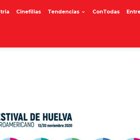
tria
Cinefilias
Tendencias
ConTodas
Entr