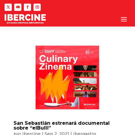
San Sebastián estrenará documental
sobre “elBulli”
por
Ibercine
|
Sep 2, 2021
|
Ibergastro