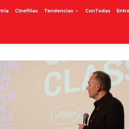
tria
Cinefilias
Tendencias
ConTodas
Entr