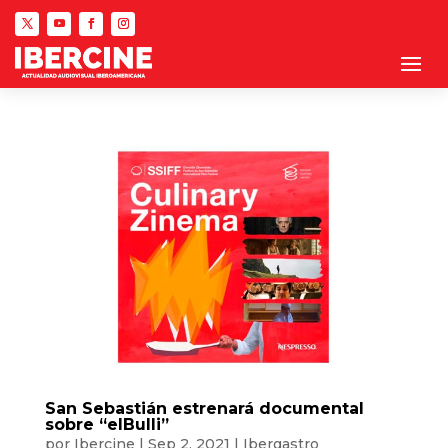
San Sebastián estrenará documental
sobre “elBulli”
por
Ibercine
|
Sep 2, 2021
|
Ibergastro