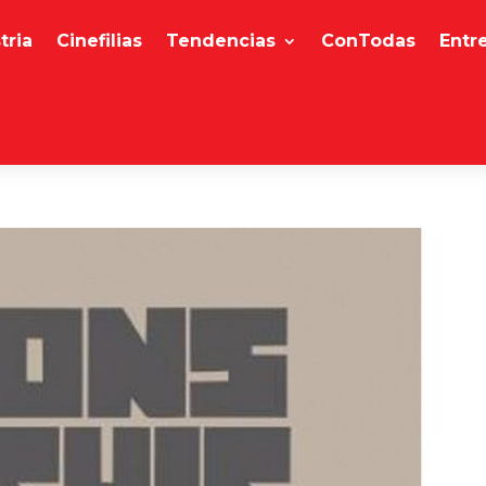
tria
Cinefilias
Tendencias
ConTodas
Entr