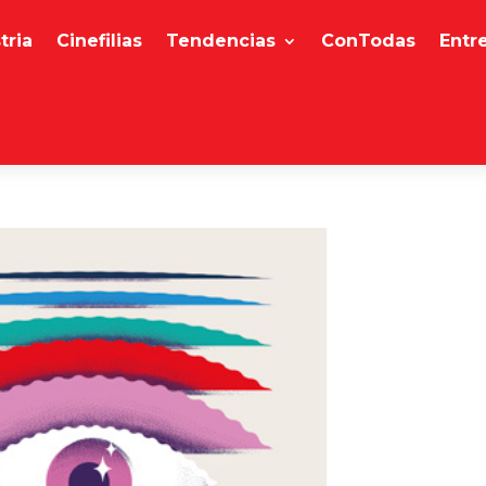
tria
Cinefilias
Tendencias
ConTodas
Entr