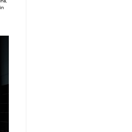
ina,
in