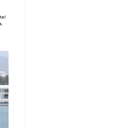
tel
a,