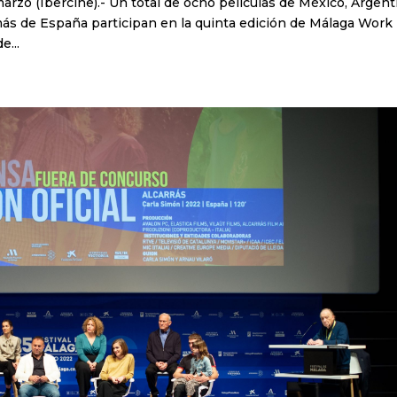
rzo (Ibercine).- Un total de ocho películas de México, Argent
s más de España participan en la quinta edición de Málaga Work 
e...