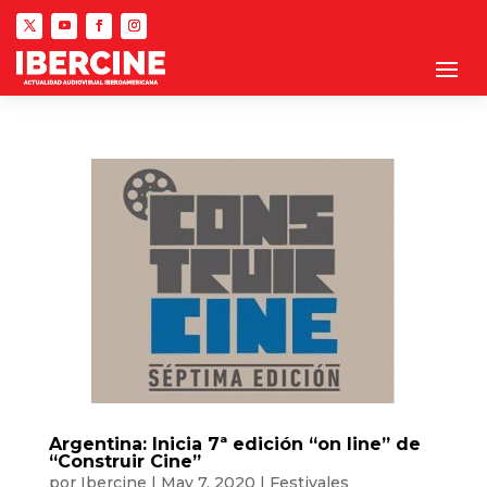
Argentina: Inicia 7ª edición “on line” de
“Construir Cine”
por
Ibercine
|
May 7, 2020
|
Festivales