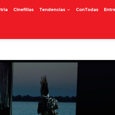
tria
Cinefilias
Tendencias
ConTodas
Entr