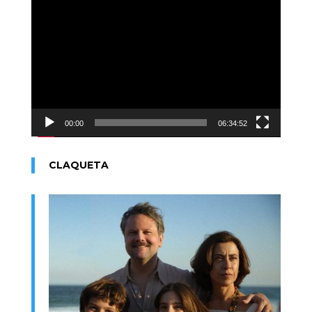
Reproductor
de
vídeo
00:00
06:34:52
CLAQUETA