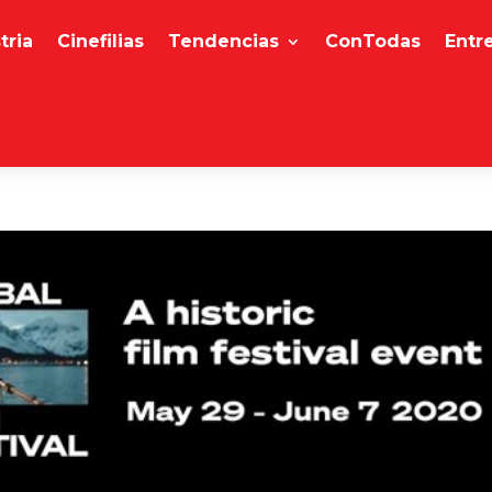
tria
Cinefilias
Tendencias
ConTodas
Entr