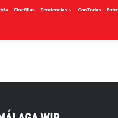
tria
Cinefilias
Tendencias
ConTodas
Entr