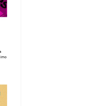
a
simo