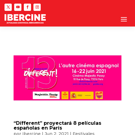
“Dífferent” proyectará 8 películas
españolas en París
por
Ibercine
|
Jun 2, 2021
|
Festivales