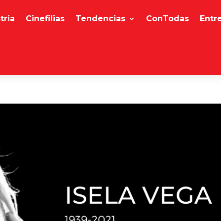
tria
Cinefilias
Tendencias
ConTodas
Entr