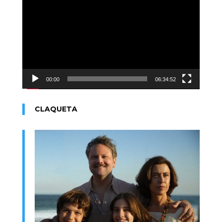
de
vídeo
00:00
06:34:52
CLAQUETA