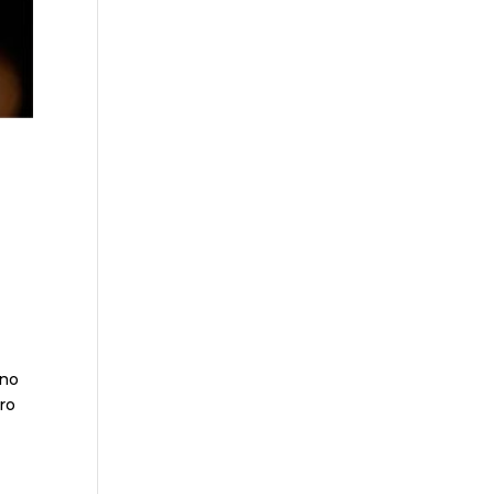
uno
ro