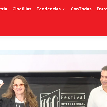
tria
Cinefilias
Tendencias
ConTodas
Entr