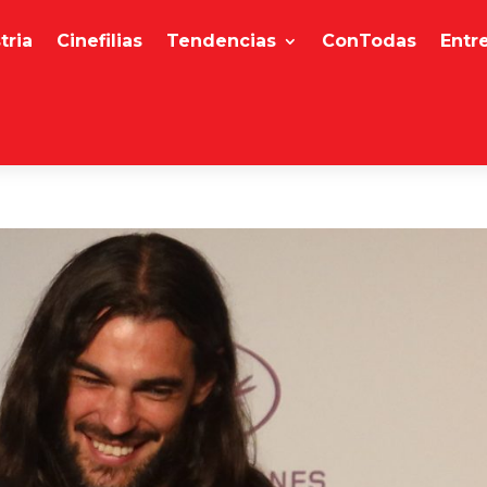
tria
Cinefilias
Tendencias
ConTodas
Entr