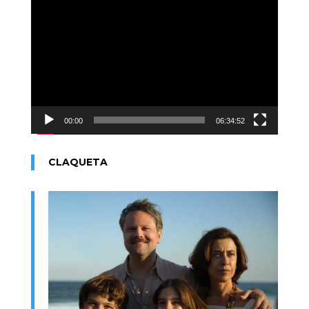
Reproductor
de
vídeo
00:00
06:34:52
CLAQUETA