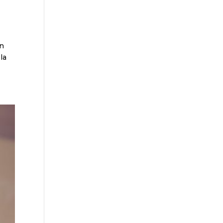
on
la