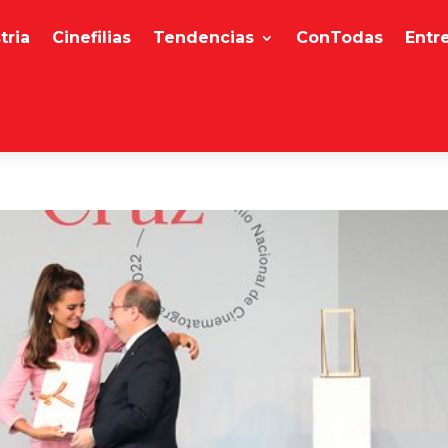
tria
Cinefilias
Tendencias
ConTodas
Entr