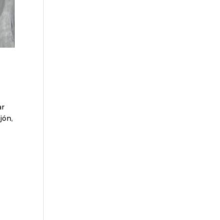
ar
jón,