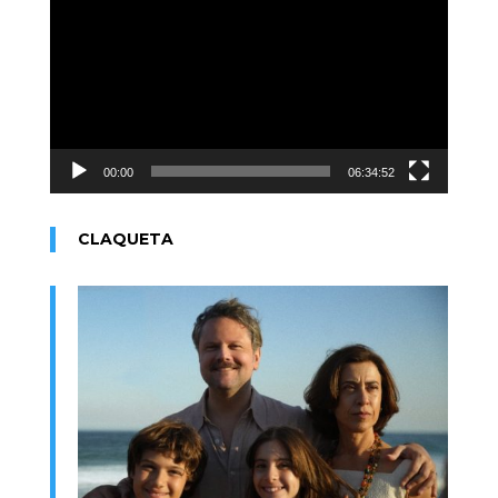
de
vídeo
00:00
06:34:52
CLAQUETA