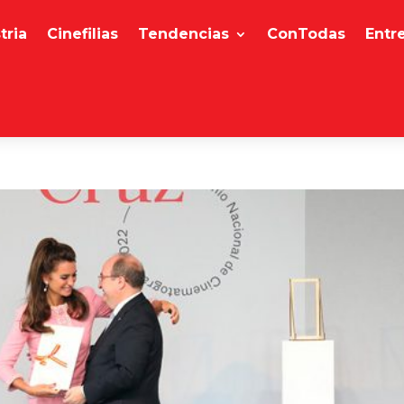
tria
Cinefilias
Tendencias
ConTodas
Entr