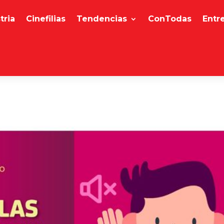
tria
Cinefilias
Tendencias
ConTodas
Entr