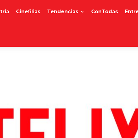
tria
Cinefilias
Tendencias
ConTodas
Entr