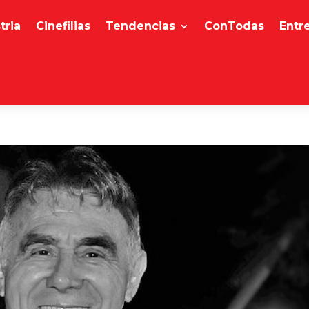
tria
Cinefilias
Tendencias
ConTodas
Entr