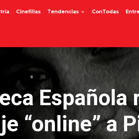
tria
Cinefilias
Tendencias
ConTodas
Entr
eca Española 
e “online” a Pi