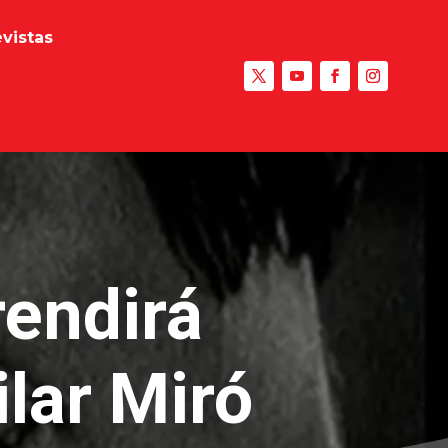
evistas
rendirá
lar Miró