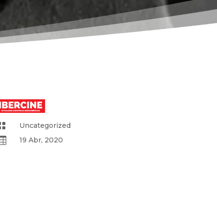

Uncategorized

19 Abr, 2020