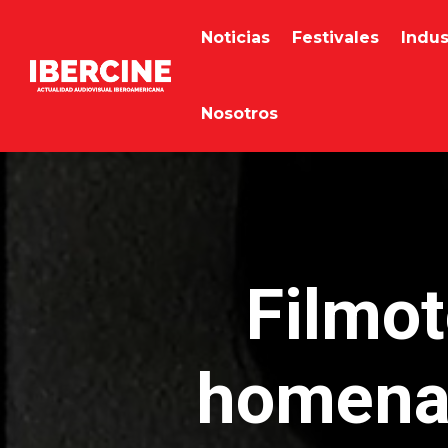
Noticias
Festivales
Indus
Nosotros
Filmot
homenaj