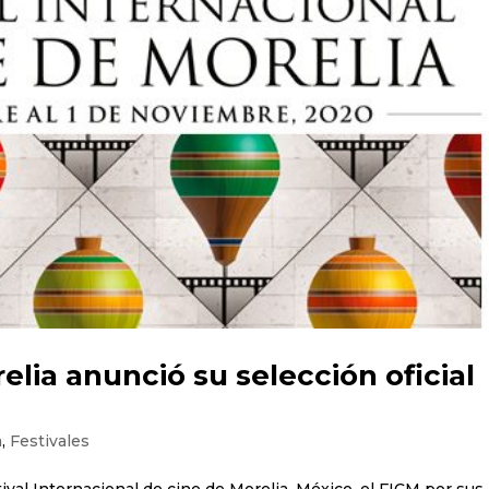
elia anunció su selección oficial
a
,
Festivales