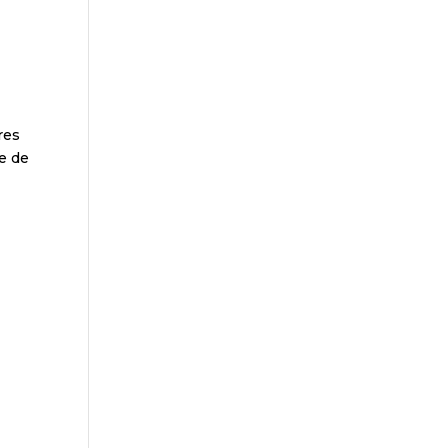
res
ne de