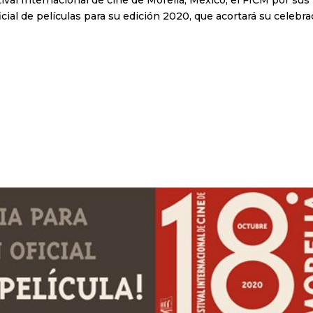
tival Internacional de cine de Morelia, México, el FICM por sus
icial de películas para su edición 2020, que acortará su celebr