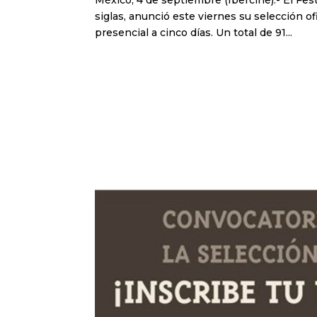
México, 4 de septiembre (Ibercine).- El Fes
siglas, anunció este viernes su selección of
presencial a cinco días. Un total de 91...