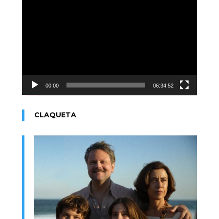
Reproductor
de
vídeo
00:00
06:34:52
CLAQUETA