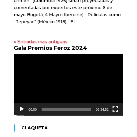
crimen” (Colombia 1926) serán proyectadas y
comentadas por expertos este próximo 6 de
mayo Bogotá, 4 Mayo (Ibercine).- Películas como
“Tepeyac” (México 1918), “El...
« Entradas más antiguas
Gala Premios Feroz 2024
Reproductor
de
vídeo
00:00
06:34:52
CLAQUETA