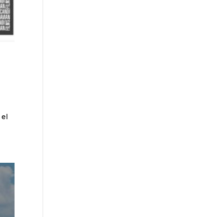
a
 el