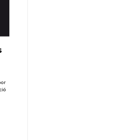
s
por
ció