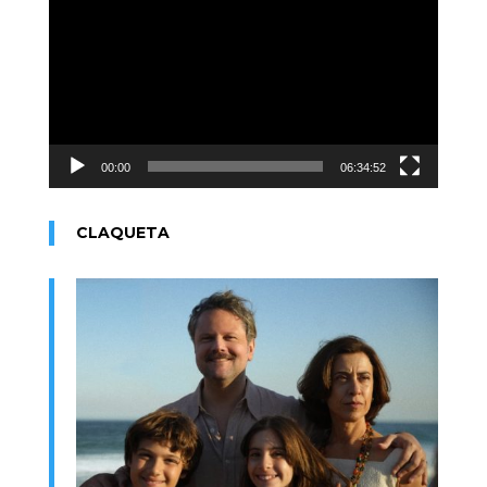
de
vídeo
00:00
06:34:52
CLAQUETA