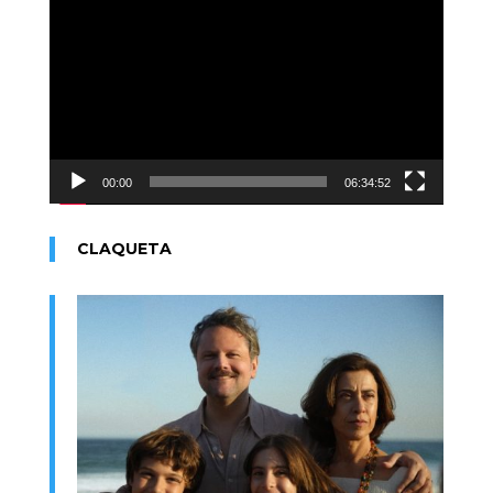
de
vídeo
00:00
06:34:52
CLAQUETA