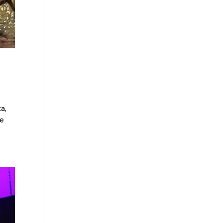
a,
de