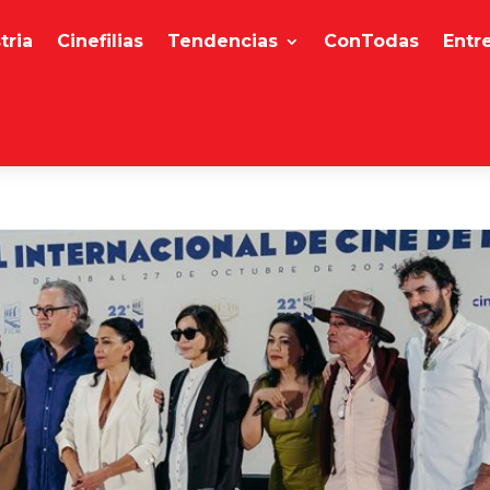
tria
Cinefilias
Tendencias
ConTodas
Entr