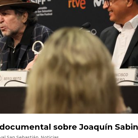
 documental sobre Joaquín Sabi
val San Sebastián
,
Noticias