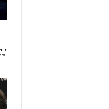
e la
nero