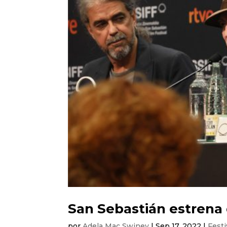
San Sebastián estrena
por
Adela Mac Swiney
|
Sep 17, 2022
|
Festi