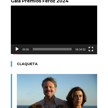
Gala Premios Feroz 2024
Reproductor
de
vídeo
00:00
06:34:52
CLAQUETA